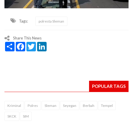
Tags:
polresta Sleman
Share This News
Share
Facebook
Twitter
LinkedIn
POPULAR TAGS
Kriminal
Polres
Sleman
Seyegan
Berbah
Tempel
SKCK
SIM