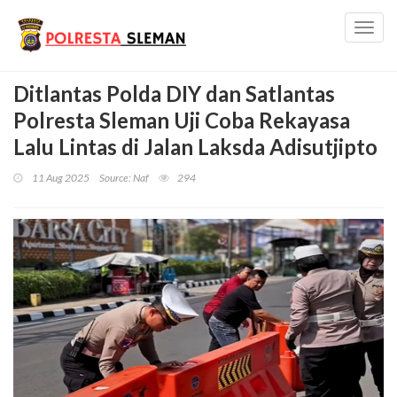
Toggl
navig
Ditlantas Polda DIY dan Satlantas
Polresta Sleman Uji Coba Rekayasa
Lalu Lintas di Jalan Laksda Adisutjipto
11 Aug 2025
Source: Naf
294