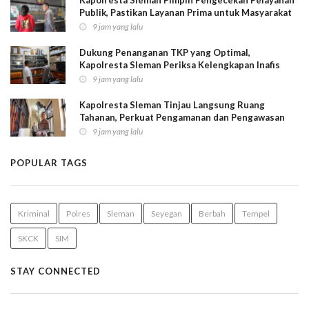
Publik, Pastikan Layanan Prima untuk Masyarakat
9 jam yang lalu
Dukung Penanganan TKP yang Optimal,
Kapolresta Sleman Periksa Kelengkapan Inafis
9 jam yang lalu
Kapolresta Sleman Tinjau Langsung Ruang
Tahanan, Perkuat Pengamanan dan Pengawasan
9 jam yang lalu
POPULAR TAGS
Kriminal
Polres
Sleman
Seyegan
Berbah
Tempel
SKCK
SIM
STAY CONNECTED