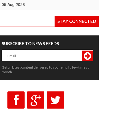
2026, Wujudkan Tata Kelola yang
05 Aug 2026
Akuntabel dan Transparan
STAY CONNECTED
SUBSCRIBE TO NEWS FEEDS
Get all latest content delivered to your email a few times a
month.