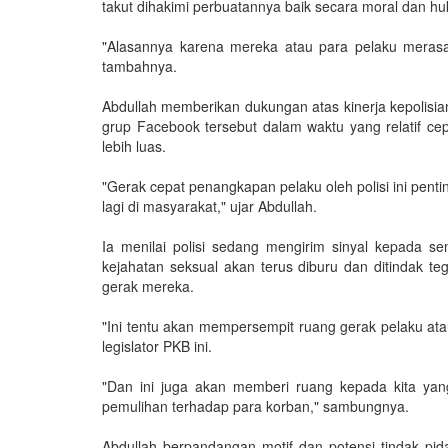
takut dihakimi perbuatannya baik secara moral dan h
"Alasannya karena mereka atau para pelaku merasa 
tambahnya.
Abdullah memberikan dukungan atas kinerja kepolisia
grup Facebook tersebut dalam waktu yang relatif ce
lebih luas.
"Gerak cepat penangkapan pelaku oleh polisi ini pent
lagi di masyarakat," ujar Abdullah.
Ia menilai polisi sedang mengirim sinyal kepada 
kejahatan seksual akan terus diburu dan ditindak te
gerak mereka.
"Ini tentu akan mempersempit ruang gerak pelaku ata
legislator PKB ini.
"Dan ini juga akan memberi ruang kepada kita ya
pemulihan terhadap para korban," sambungnya.
Abdullah berpandangan motif dan potensi tindak pidan