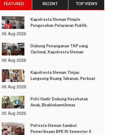
FEATURED
RECENT
TOP VIEWS
Kapolresta Sleman Pimpin
Pengecekan Pelayanan Publik,
Pastikan Layanan Prima untuk
06 Aug 2026
Masyarakat
Dukung Penanganan TKP yang
Optimal, Kapolresta Sleman
Periksa Kelengkapan Inafis
06 Aug 2026
Kapolresta Sleman Tinjau
Langsung Ruang Tahanan, Perkuat
Pengamanan dan Pengawasan
06 Aug 2026
Polri Hadir Dukung Kesehatan
Anak, Bhabinkamtibmas
Margoagung Monitoring BIAS
05 Aug 2026
2026
Polresta Sleman Sambut
Pemeriksaan BPK RI Semester II