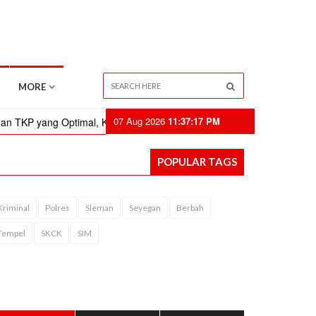
MORE
07 Aug 2026
11:37:17 PM
yang Optimal, Kapolresta Sleman Periksa Kelengkapan Inafis
Ka
POPULAR TAGS
Kriminal
Polres
Sleman
Seyegan
Berbah
Tempel
SKCK
SIM