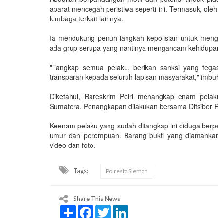
aparat mencegah peristiwa seperti ini. Termasuk, o
lembaga terkait lainnya.
Ia mendukung penuh langkah kepolisian untuk mengu
ada grup serupa yang nantinya mengancam kehidupa
"Tangkap semua pelaku, berikan sanksi yang tega
transparan kepada seluruh lapisan masyarakat," imbu
Diketahui, Bareskrim Polri menangkap enam pelak
Sumatera. Penangkapan dilakukan bersama Ditsiber P
Keenam pelaku yang sudah ditangkap ini diduga berpe
umur dan perempuan. Barang bukti yang diamankan
video dan foto.
Tags:
Polresta Sleman
Share This News
Share
Facebook
Twitter
LinkedIn