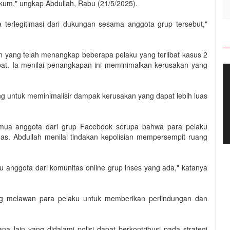
ukum," ungkap Abdullah, Rabu (21/5/2025).
terlegitimasi dari dukungan sesama anggota grup tersebut,"
n yang telah menangkap beberapa pelaku yang terlibat kasus 2
pat. Ia menilai penangkapan ini meminimalkan kerusakan yang
ing untuk meminimalisir dampak kerusakan yang dapat lebih luas
semua anggota dari grup Facebook serupa bahwa para pelaku
gas. Abdullah menilai tindakan kepolisian mempersempit ruang
u anggota dari komunitas online grup inses yang ada," katanya
ng melawan para pelaku untuk memberikan perlindungan dan
a lain yang didalami polisi dapat berkontribusi pada strategi