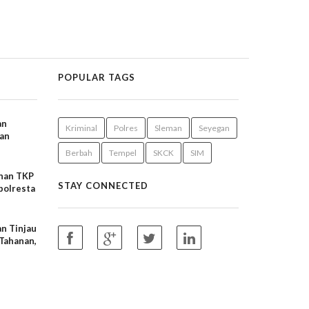
POPULAR TAGS
an
Kriminal
Polres
Sleman
Seyegan
an
Berbah
Tempel
SKCK
SIM
 Prima
t
nan TKP
STAY CONNECTED
polresta
is
n Tinjau
Tahanan,
nan dan