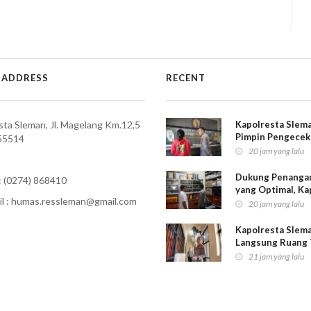
 ADDRESS
RECENT
sta Sleman, Jl. Magelang Km.12,5
Kapolresta Slem
Pimpin Pengecek
55514
Pelayanan Publik,
20 jam yang lalu
Pastikan Layanan
untuk Masyaraka
Dukung Penanga
: (0274) 868410
yang Optimal, Ka
l :
humas.ressleman@gmail.com
Sleman Periksa
20 jam yang lalu
Kelengkapan Inaf
Kapolresta Slema
Langsung Ruang 
Perkuat Pengama
21 jam yang lalu
Pengawasan