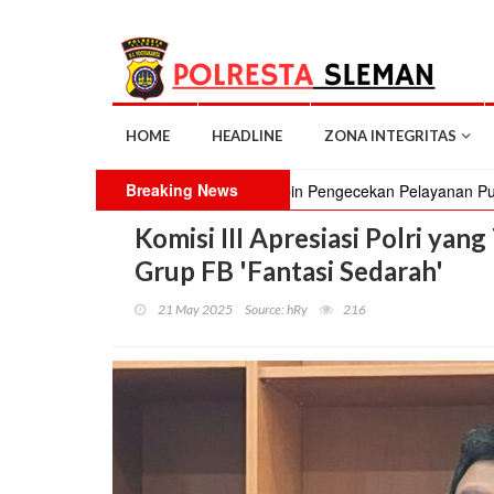
HOME
HEADLINE
ZONA INTEGRITAS
Breaking News
Kapolresta Sleman Pimpin Pengecekan Pelayanan Publik, P
Komisi III Apresiasi Polri yan
Grup FB 'Fantasi Sedarah'
21 May 2025
Source: hRy
216