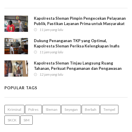
Kapolresta Sleman Pimpin Pengecekan Pelayanan
Publik, Pastikan Layanan Prima untuk Masyarakat
11 jam yang lalu
Dukung Penanganan TKP yang Optimal,
Kapolresta Sleman Periksa Kelengkapan Inafis
11 jam yang lalu
Kapolresta Sleman Tinjau Langsung Ruang
Tahanan, Perkuat Pengamanan dan Pengawasan
12 jam yang lalu
POPULAR TAGS
Kriminal
Polres
Sleman
Seyegan
Berbah
Tempel
SKCK
SIM