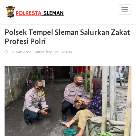
Toggl
navig
Polsek Tempel Sleman Salurkan Zakat
Profesi Polri
12 Nov 2022
Source: hRy
18436